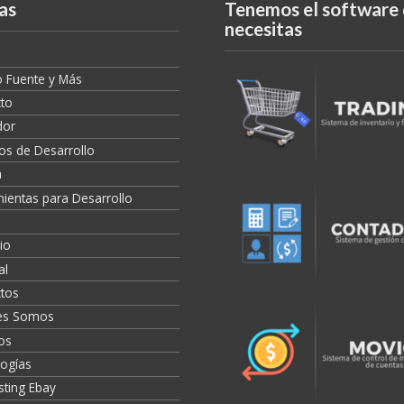
as
Tenemos el software
necesitas
 Fuente y Más
to
dor
os de Desarrollo
a
ientas para Desarrollo
io
al
tos
es Somos
ios
ogías
isting Ebay