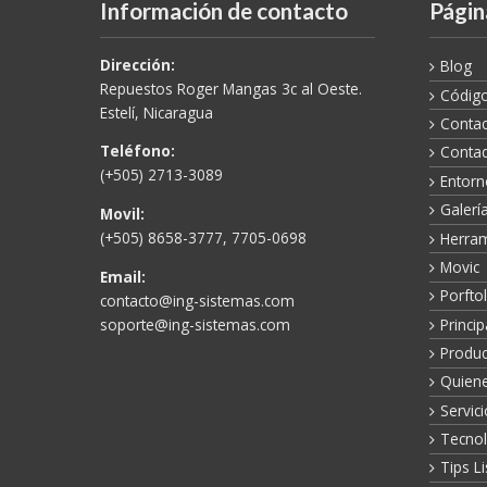
Información de contacto
Págin
Dirección:
Blog
Repuestos Roger Mangas 3c al Oeste.
Código
Estelí, Nicaragua
Contac
Teléfono:
Conta
(+505) 2713-3089
Entorn
Galerí
Movil:
(+505) 8658-3777, 7705-0698
Herram
Movic
Email:
Porftol
contacto@ing-sistemas.com
Princip
soporte@ing-sistemas.com
Produc
Quien
Servic
Tecnol
Tips L