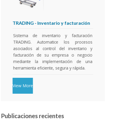
TRADING
- Inventario y facturación
SIF
- Sis
Sistema de inventario y facturación
Sistema 
TRADING. Automatice los procesos
gestió
asociados al control del inventario y
(Preindu
facturación de su empresa o negocio
de un s
mediante la implementación de una
proces
herramienta eficiente, segura y rápida.
financia
inventar
etc...
View More
Publicaciones recientes