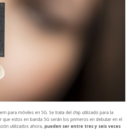
MOVIC
- Movimientos de cuentas y
saldos
Necesitas controlar el saldo de tus
clientes de manera fácil y rápida. MOVIC
es un software que te permite controlar
los débitos, créditos y saldos de tus
clientes. Puedes controlar tus ventas
generando facturas o regitrando un
débito. Controla el saldo de tus clientes
según la moneda en la que vendes tus
productos.
m para móviles en 5G. Se trata del chip utilizado para la
View More
ar que estos en banda 5G serán los primeros en debutar en el
ción utilizados ahora,
pueden ser entre tres y seis veces