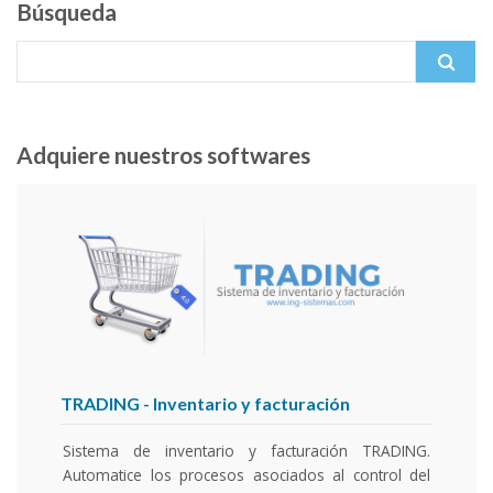
Búsqueda
Search for:
Adquiere nuestros softwares
TRADING
- Inventario y facturación
SIF
Sistema de inventario y facturación TRADING.
Sist
Automatice los procesos asociados al control del
su 