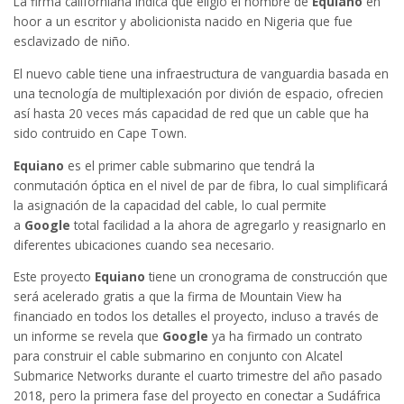
La firma californiana indica que eligió el nombre de
Equiano
en
hoor a un escritor y abolicionista nacido en Nigeria que fue
esclavizado de niño.
El nuevo cable tiene una infraestructura de vanguardia basada en
una tecnología de multiplexación por divión de espacio, ofrecien
así hasta 20 veces más capacidad de red que un cable que ha
sido contruido en Cape Town.
Equiano
es el primer cable submarino que tendrá la
conmutación óptica en el nivel de par de fibra, lo cual simplificará
la asignación de la capacidad del cable, lo cual permite
a
Google
total facilidad a la ahora de agregarlo y reasignarlo en
diferentes ubicaciones cuando sea necesario.
Este proyecto
Equiano
tiene un cronograma de construcción que
será acelerado gratis a que la firma de Mountain View ha
financiado en todos los detalles el proyecto, incluso a través de
un informe se revela que
Google
ya ha firmado un contrato
para construir el cable submarino en conjunto con Alcatel
Submarice Networks durante el cuarto trimestre del año pasado
2018, pero la primera fase del proyecto en conectar a Sudáfrica