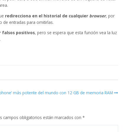
area.
que
redirecciona en el historial de cualquier
browser
, por
o de entradas para omitirlas.
 falsos positivos
, pero se espera que esta función vea la luz
.
tphone’ más potente del mundo con 12 GB de memoria RAM
s campos obligatorios están marcados con
*