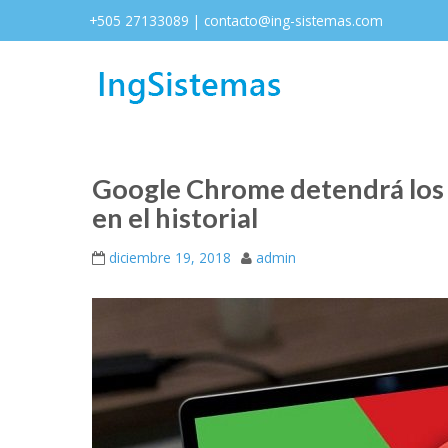
+505 27133089 | contacto@ing-sistemas.com
Google Chrome detendrá los s
en el historial
diciembre 19, 2018
admin