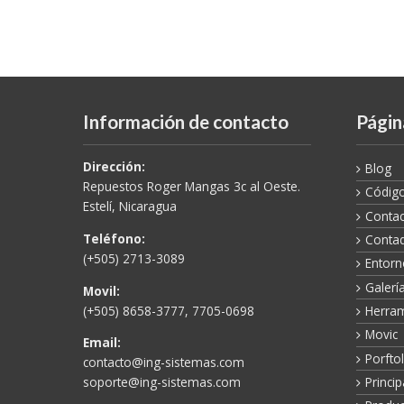
Información de contacto
Págin
Dirección:
Blog
Repuestos Roger Mangas 3c al Oeste.
Código
Estelí, Nicaragua
Contac
Teléfono:
Conta
(+505) 2713-3089
Entorn
Galerí
Movil:
(+505) 8658-3777, 7705-0698
Herram
Movic
Email:
Porftol
contacto@ing-sistemas.com
Princip
soporte@ing-sistemas.com