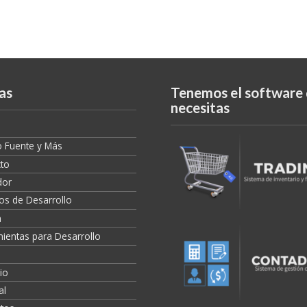
as
Tenemos el software
necesitas
 Fuente y Más
to
dor
os de Desarrollo
a
ientas para Desarrollo
io
al