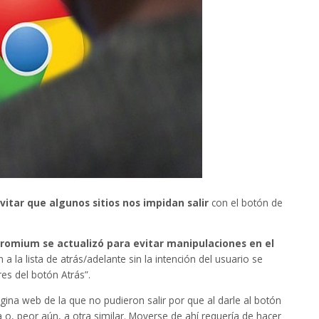
MOVIC
- Movimientos de cuentas y
saldos
Necesitas controlar el saldo de tus
clientes de manera fácil y rápida. MOVIC
es un software que te permite controlar
los débitos, créditos y saldos de tus
clientes. Puedes controlar tus ventas
generando facturas o regitrando un
débito. Controla el saldo de tus clientes
vitar que algunos sitios nos impidan salir
con el botón de
según la moneda en la que vendes tus
productos.
romium se actualizó para evitar manipulaciones en el
a la lista de atrás/adelante sin la intención del usuario se
View More
es del botón Atrás”.
na web de la que no pudieron salir por que al darle al botón
a o, peor aún, a otra similar. Moverse de ahí requería de hacer