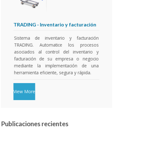
TRADING
- Inventario y facturación
SIF
- Si
Sistema de inventario y facturación
Sistema
TRADING. Automatice los procesos
gesti
asociados al control del inventario y
(Preind
facturación de su empresa o negocio
de un 
mediante la implementación de una
proce
herramienta eficiente, segura y rápida.
financi
inventa
etc...
View More
Publicaciones recientes